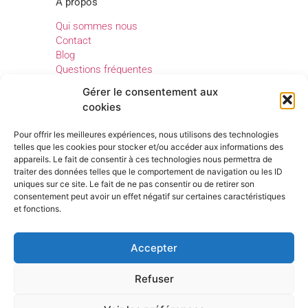
A propos
Qui sommes nous
Contact
Blog
Questions fréquentes
Gérer le consentement aux
cookies
Legal
Pour offrir les meilleures expériences, nous utilisons des technologies
Mentions légales
telles que les cookies pour stocker et/ou accéder aux informations des
Confidentialité
appareils. Le fait de consentir à ces technologies nous permettra de
traiter des données telles que le comportement de navigation ou les ID
Conditions générales d’utilisation
uniques sur ce site. Le fait de ne pas consentir ou de retirer son
consentement peut avoir un effet négatif sur certaines caractéristiques
et fonctions.
Accepter
Refuser
Cletia est édité par la societe Cletim,
©2026
enregistrée au RCS de Compiègne sous
Tous droits
le numéro 919684878
réservés