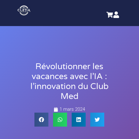
Révolutionner les
vacances avec l’IA :
l’innovation du Club
Med
1 mars 2024