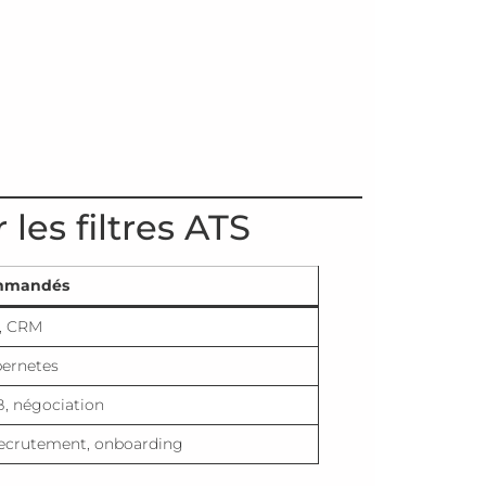
les filtres ATS
ommandés
, CRM
bernetes
B, négociation
 recrutement, onboarding