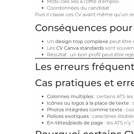
Mots-clés liés à l’offre d’emploi
Coordonnées du candidat
Puis il classe ces CV avant même qu’un rec
Conséquences pour 
Un
design trop complexe
peut être 
Les
CV Canva standards
sont souven
Résultat : un bon profil peut être r
Les erreurs fréquen
Cas pratiques et err
Colonnes multiples
: certains ATS les
Icônes ou logos à la place de texte
:
Photos intégrées comme texte
: co
Polices exotiques
: caractères illisibl
En-têtes/pieds de page
: les ATS n’y