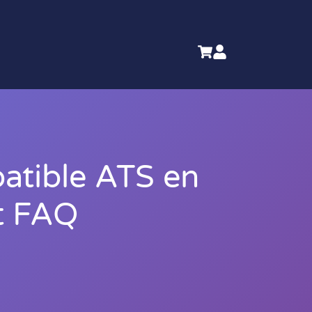
atible ATS en
et FAQ