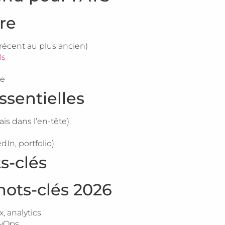
ure
récent au plus ancien)
ls
ge
ssentielles
s dans l’en-tête).
In, portfolio).
s-clés
mots-clés 2026
, analytics
evOps