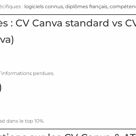
écifiques :
logiciels connus, diplômes français, compéten
s : CV Canva standard vs CV
va)
d’informations perdues.
)
ssé dans le top 10%.