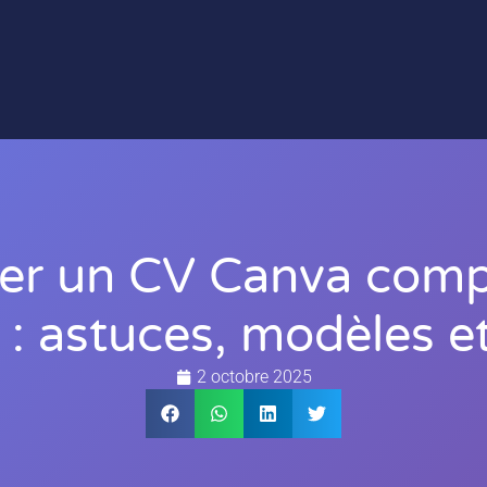
r un CV Canva comp
: astuces, modèles 
2 octobre 2025