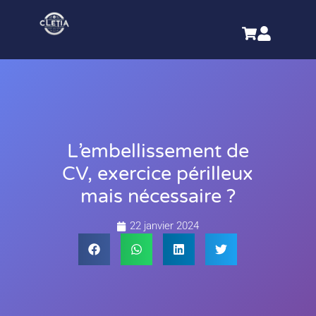
L’embellissement de
CV, exercice périlleux
mais nécessaire ?
22 janvier 2024