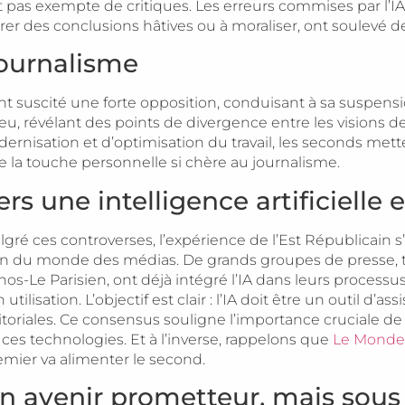
st pas exempte de critiques. Les erreurs commises par l’I
irer des conclusions hâtives ou à moraliser, ont soulevé des
ournalisme
ent suscité une forte opposition, conduisant à sa suspens
eu, révélant des points de divergence entre les visions des
rnisation et d’optimisation du travail, les seconds mett
de la touche personnelle si chère au journalisme.
ers une intelligence artificielle
lgré ces controverses, l’expérience de l’Est Républicain s
in du monde des médias. De grands groupes de presse, t
os-Le Parisien, ont déjà intégré l’IA dans leurs processus 
 utilisation. L’objectif est clair : l’IA doit être un outil d
itoriales. Ce consensus souligne l’importance cruciale de 
 ces technologies. Et à l’inverse, rappelons que
Le Monde 
emier va alimenter le second.
n avenir prometteur, mais sous 