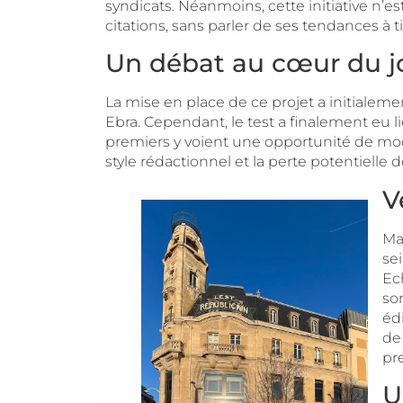
syndicats. Néanmoins, cette initiative n’e
citations, sans parler de ses tendances à t
Un débat au cœur du j
La mise en place de ce projet a initialem
Ebra. Cependant, le test a finalement eu li
premiers y voient une opportunité de mode
style rédactionnel et la perte potentielle 
V
Ma
se
Ech
son
éd
de
pr
U