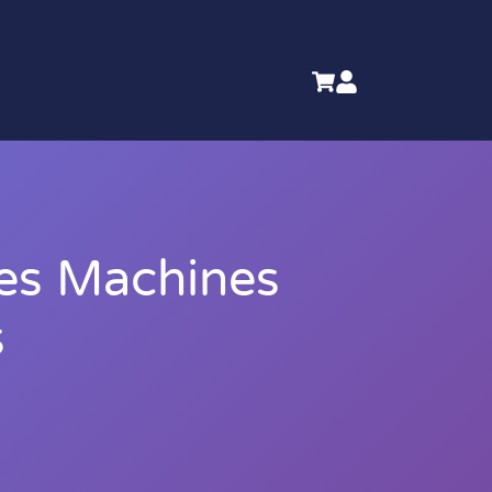
 les Machines
s