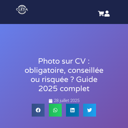
Photo sur CV :
obligatoire, conseillée
ou risquée ? Guide
2025 complet
28 juillet 2025