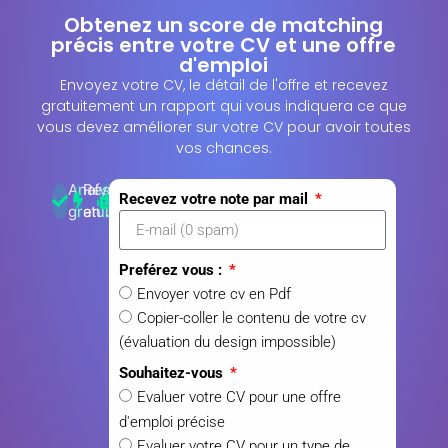
Obtenez un score de matching
précis entre votre CV et une offre
d'emploi
Envoyez votre CV, le détail de l'offre et recevez
gratuitement un rapport qui vous indiquera ce que
vous devez améliorer sur votre CV pour avoir toutes
vos chances.
Analyse
Résultats
100%
Recevez votre note par mail
gratuite
en 3 min
IA
Preférez vous :
Envoyer votre cv en Pdf
Copier-coller le contenu de votre cv
(évaluation du design impossible)
Souhaitez-vous
Evaluer votre CV pour une offre
d'emploi précise
Evaluer votre CV pour un type de