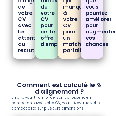
d'alignement
forces
qui
que
de
de
manque
vous
votre
votre
à
pourriez
CV
CV
votre
améliorer
avec
pour
CV
pour
les
cette
pour
augmente
attentes
offre
un
vos
du
d'emploi
matching
chances
recruteurs
parfait
Comment est calculé le %
d'alignement ?
En analysant l'annonce, son contexte et en
comparant avec votre CV, notre IA évalue votre
compatibilité sur plusieurs dimensions.